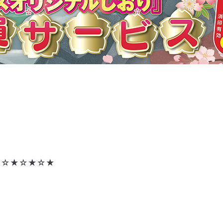
★☆★☆★☆★