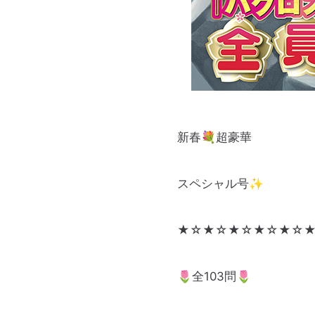
新春💐超豪華
スペシャル号✨
★☆★☆★☆★☆★☆
🌷全103問🌷