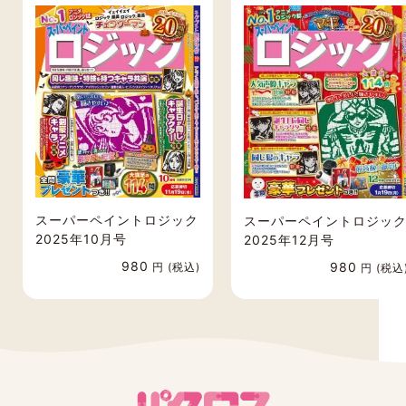
■ゆうメール
送料無料でお届けいたします。
土日祝の配送はなく、お届けまでお時間をい
ただく場合がございます。
状況により、1週間ほどかかる場合もございま
す。
代金引換をご利用の場合は、別途手数料600
円を頂戴いたします。
定期購読の途中解約や支払完了後のご返金は
原則として行っておりません。
スーパーペイントロジック
スーパーペイントロジッ
予めご了承ください。
2025年10月号
2025年12月号
万が一、5日以上経っても届かない場合には、
980
980
円 (税込)
円 (税込
ご連絡ください。
代引きの場合のみ、最初の1冊目がゆうパック
で配送されます。
代引き配送手数料は600円になります。
ご注文後とご入金後に自動で配信される注文
内容およびご入金確認メールは、
「sendonly