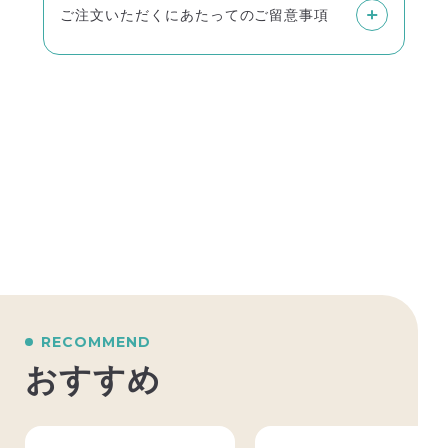
ご注文いただくにあたってのご留意事項
雑誌はご入金をいただいてからの発送になり
ます。
またお客様からのご入金確認に、最大で2週間
ほどお時間をいただく場合がございます。あ
らかじめご了承ください。
雑誌の単品購入は、佐川急便とゆうメールか
らお選びいただけます。
定期購読は原則ゆうメールのみで、佐川急便
はお選びいただけません。
■佐川急便
RECOMMEND
商品代金以外に別途送料がかかります。
おすすめ
お届け地域により送料が異なります。
発送から1～2日程度で到着し、土日祝の配送
にも対応いたします。
沖縄県はご利用いただけません。