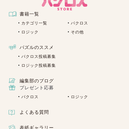
@epsilon.jp」より届きます。「sendonly@e
psilon.jp」からのメールを受信いただけます
書籍一覧
様に、
あらかじめドメイン設定を解除してい
ただくか、ドメイン『epsilon.jp』を 受信リ
カテゴリ一覧
パクロス
ストに加えていただきますようお願い申し上
ロジック
その他
げます。
パズルのススメ
下記のような設定をされている方は、当サイ
トからのメールを受信できない場合がござい
パクロス投稿募集
ます。
ご利用前に、あらかじめご自身のPC・
ロジック投稿募集
携帯電話およびスマートフォンのメール設定
のご確認をお願いいたします。
編集部のブログ
URL付きメール規制の設定がされている
プレゼント応募
パソコンからのメール規制の設定がされてい
パクロス
ロジック
る
なりすまし規制の設定がされている
「sendonly@epsilon.jp」のアドレス指定受
よくある質問
信、またはドメイン指定受信の設定をしてい
ない
表紙ギャラリー