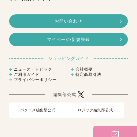
携帯電話およびスマートフォンによっては、
購入時の初期設定の時点で上記の設定がされ
お問い合わせ
ている場合があります。
ご自身で制限の設定をされていなくても、事
前に設定されている場合がありますので、
ご
マイページ/新規登録
利用前に必ずメール受信設定のご確認をお願
いいたします。
お手数をおかけし大変恐縮ではございます
ショッピングガイド
が、何卒よろしくお願いいたします。
ニュース・トピック
会社概要
ご利用ガイド
特定商取引法
ご注文方法などご不明点がある場合は、サイ
プライバシーポリシー
ト内のお問合せフォームよりご連絡くださ
い。
編集部公式
なおご回答させていただくまでに、お時間を
数日いただく場合がございます。あらかじめ
ご了承ください。
パクロス編集部公式
ロジック編集部公式
またお問い合わせの内容によっては、回答い
たしかねる場合もございますので、あわせて
ご了承ください。