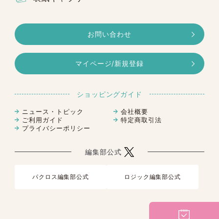
携帯電話およびスマートフォンによっては、
購入時の初期設定の時点で上記の設定がされ
お問い合わせ
ている場合があります。
ご自身で制限の設定をされていなくても、事
前に設定されている場合がありますので、
ご
マイページ/新規登録
利用前に必ずメール受信設定のご確認をお願
いいたします。
お手数をおかけし大変恐縮ではございます
ショッピングガイド
が、何卒よろしくお願いいたします。
ニュース・トピック
会社概要
ご利用ガイド
特定商取引法
ご注文方法などご不明点がある場合は、サイ
プライバシーポリシー
ト内のお問合せフォームよりご連絡くださ
い。
編集部公式
なおご回答させていただくまでに、お時間を
数日いただく場合がございます。あらかじめ
ご了承ください。
パクロス編集部公式
ロジック編集部公式
またお問い合わせの内容によっては、回答い
たしかねる場合もございますので、あわせて
ご了承ください。