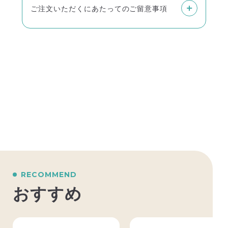
ご注文いただくにあたってのご留意事項
雑誌はご入金をいただいてからの発送になり
ます。
またお客様からのご入金確認に、最大で2週間
ほどお時間をいただく場合がございます。あ
らかじめご了承ください。
雑誌の単品購入は、佐川急便とゆうメールか
らお選びいただけます。
定期購読は原則ゆうメールのみで、佐川急便
はお選びいただけません。
■佐川急便
RECOMMEND
商品代金以外に別途送料がかかります。
おすすめ
お届け地域により送料が異なります。
発送から1～2日程度で到着し、土日祝の配送
にも対応いたします。
沖縄県はご利用いただけません。