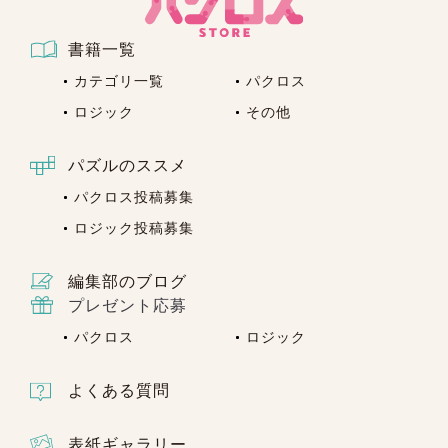
@epsilon.jp」より届きます。「sendonly@e
psilon.jp」からのメールを受信いただけます
書籍一覧
様に、
あらかじめドメイン設定を解除してい
ただくか、ドメイン『epsilon.jp』を 受信リ
カテゴリ一覧
パクロス
ストに加えていただきますようお願い申し上
ロジック
その他
げます。
パズルのススメ
下記のような設定をされている方は、当サイ
トからのメールを受信できない場合がござい
パクロス投稿募集
ます。
ご利用前に、あらかじめご自身のPC・
ロジック投稿募集
携帯電話およびスマートフォンのメール設定
のご確認をお願いいたします。
編集部のブログ
URL付きメール規制の設定がされている
プレゼント応募
パソコンからのメール規制の設定がされてい
パクロス
ロジック
る
なりすまし規制の設定がされている
「sendonly@epsilon.jp」のアドレス指定受
よくある質問
信、またはドメイン指定受信の設定をしてい
ない
表紙ギャラリー