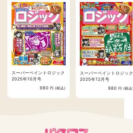
■ゆうメール
送料無料でお届けいたします。
土日祝の配送はなく、お届けまでお時間をい
ただく場合がございます。
状況により、1週間ほどかかる場合もございま
す。
代金引換をご利用の場合は、別途手数料600
円を頂戴いたします。
定期購読の途中解約や支払完了後のご返金は
原則として行っておりません。
スーパーペイントロジック
スーパーペイントロジッ
予めご了承ください。
2025年10月号
2025年12月号
万が一、5日以上経っても届かない場合には、
980
980
円 (税込)
円 (税込
ご連絡ください。
代引きの場合のみ、最初の1冊目がゆうパック
で配送されます。
代引き配送手数料は600円になります。
ご注文後とご入金後に自動で配信される注文
内容およびご入金確認メールは、
「sendonly