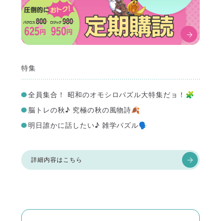
特集
全員集合！ 昭和のオモシロパズル大特集だョ！🧩
脳トレの秋♪ 究極の秋の風物詩🍂
明日誰かに話したい♪ 雑学パズル🗣️
詳細内容はこちら