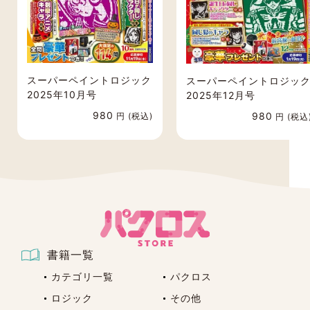
「sendonly@epsilon.jp」のアドレス指定受
信、またはドメイン指定受信の設定をしてい
ない
携帯電話およびスマートフォンによっては、
スーパーペイントロジック
スーパーペイントロジッ
購入時の初期設定の時点で上記の設定がされ
2025年10月号
2025年12月号
ている場合があります。
ご自身で制限の設定をされていなくても、事
980
980
円 (税込)
円 (税込
前に設定されている場合がありますので、
ご
利用前に必ずメール受信設定のご確認をお願
いいたします。
お手数をおかけし大変恐縮ではございます
が、何卒よろしくお願いいたします。
ご注文方法などご不明点がある場合は、サイ
ト内のお問合せフォームよりご連絡くださ
い。
書籍一覧
なおご回答させていただくまでに、お時間を
カテゴリ一覧
パクロス
数日いただく場合がございます。あらかじめ
ご了承ください。
ロジック
その他
またお問い合わせの内容によっては、回答い