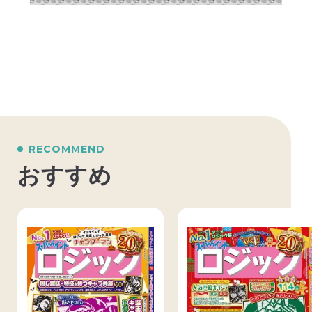
ご注文後とご入金後に自動で配信される注文
内容およびご入金確認メールは、
「sendonly
@epsilon.jp」より届きます。「sendonly@e
psilon.jp」からのメールを受信いただけます
様に、
あらかじめドメイン設定を解除してい
ただくか、ドメイン『epsilon.jp』を 受信リ
ストに加えていただきますようお願い申し上
げます。
RECOMMEND
下記のような設定をされている方は、当サイ
おすすめ
トからのメールを受信できない場合がござい
ます。
ご利用前に、あらかじめご自身のPC・
携帯電話およびスマートフォンのメール設定
のご確認をお願いいたします。
URL付きメール規制の設定がされている
パソコンからのメール規制の設定がされてい
る
なりすまし規制の設定がされている