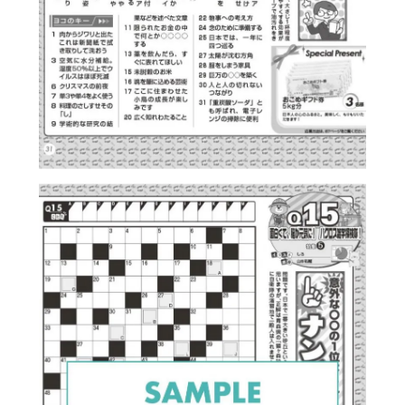
にも対応いたします。
沖縄県はご利用いただけません。
■ゆうメール
送料無料でお届けいたします。
土日祝の配送はなく、お届けまでお時間をい
ただく場合がございます。
状況により、1週間ほどかかる場合もございま
す。
代金引換をご利用の場合は、別途手数料600
円を頂戴いたします。
定期購読の途中解約や支払完了後のご返金は
原則として行っておりません。
予めご了承ください。
万が一、5日以上経っても届かない場合には、
ご連絡ください。
代引きの場合のみ、最初の1冊目がゆうパック
で配送されます。
代引き配送手数料は600円になります。