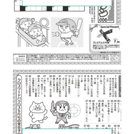
ご注文後とご入金後に自動で配信される注文
内容およびご入金確認メールは、
「sendonly
@epsilon.jp」より届きます。「sendonly@e
psilon.jp」からのメールを受信いただけます
様に、
あらかじめドメイン設定を解除してい
ただくか、ドメイン『epsilon.jp』を 受信リ
ストに加えていただきますようお願い申し上
げます。
下記のような設定をされている方は、当サイ
トからのメールを受信できない場合がござい
ます。
ご利用前に、あらかじめご自身のPC・
携帯電話およびスマートフォンのメール設定
のご確認をお願いいたします。
URL付きメール規制の設定がされている
パソコンからのメール規制の設定がされてい
る
なりすまし規制の設定がされている
「sendonly@epsilon.jp」のアドレス指定受
信、またはドメイン指定受信の設定をしてい