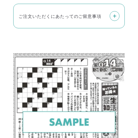
ご注文いただくにあたってのご留意事項
雑誌はご入金をいただいてからの発送になり
ます。
またお客様からのご入金確認に、最大で2週間
ほどお時間をいただく場合がございます。あ
らかじめご了承ください。
雑誌の単品購入は、佐川急便とゆうメールか
らお選びいただけます。
定期購読は原則ゆうメールのみで、佐川急便
はお選びいただけません。
■佐川急便
商品代金以外に別途送料がかかります。
お届け地域により送料が異なります。
発送から1～2日程度で到着し、土日祝の配送