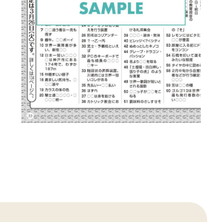
ない
携帯電話およびスマートフォンによっては、
購入時の初期設定の時点で上記の設定がされ
ている場合があります。
ご自身で制限の設定をされていなくても、事
前に設定されている場合がありますので、
ご
利用前に必ずメール受信設定のご確認をお願
いいたします。
お手数をおかけし大変恐縮ではございます
が、何卒よろしくお願いいたします。
ご注文方法などご不明点がある場合は、サイ
ト内のお問合せフォームよりご連絡くださ
い。
なおご回答させていただくまでに、お時間を
数日いただく場合がございます。あらかじめ
ご了承ください。
またお問い合わせの内容によっては、回答い
たしかねる場合もございますので、あわせて